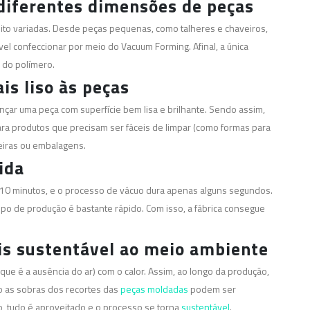
 diferentes dimensões de peças
ito variadas. Desde peças pequenas, como talheres e chaveiros,
el confeccionar por meio do Vacuum Forming. Afinal, a única
 do polímero.
s liso às peças
ançar uma peça com superfície bem lisa e brilhante. Sendo assim,
para produtos que precisam ser fáceis de limpar (como formas para
eiras ou embalagens.
ida
 10 minutos, e o processo de vácuo dura apenas alguns segundos.
po de produção é bastante rápido. Com isso, a fábrica consegue
s sustentável ao meio ambiente
ue é a ausência do ar) com o calor. Assim, ao longo da produção,
o as sobras dos recortes das
peças moldadas
podem ser
o, tudo é aproveitado e o processo se torna
sustentável
.