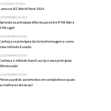
12 DE MARÇO DE 2024
Luma na JEC World Paris 2024
4 DE SETEMBRO DE 2023
Aprenda as principais diferenças entre RTM Skin e
RTM Light
4 DE SETEMBRO DE 2023
Conheça os princípios da termoformagem e como
esse método é usado
4 DE SETEMBRO DE 2023
Conheça o método Hand Lay Up e seus principais
diferenciais!
4 DE SETEMBRO DE 2023
Pintura padrão automotivo em compósitos e quais
as melhores técnicas?