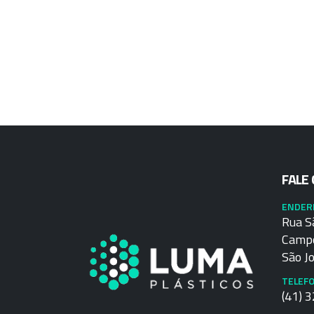
FALE
ENDER
Rua S
Campo
São Jo
TELEF
(41) 