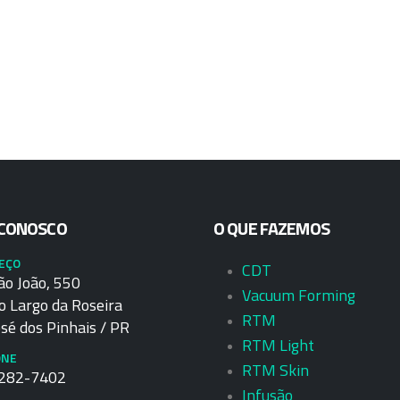
 CONOSCO
O QUE FAZEMOS
EÇO
CDT
ão João, 550
Vacuum Forming
 Largo da Roseira
RTM
sé dos Pinhais / PR
RTM Light
ONE
RTM Skin
3282-7402
Infusão