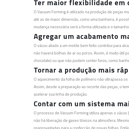
Ter maior flexibilidade em
O Vacuum Forming é utilizado na produção de peças mu
até as de maior dimensão, como uma banheira, é possív
mudança necessária será a forma utilizada e o tamanho
Agregar um acabamento mai
O vácuo aliado a um molde bem feito contribui para alc
não haverá bolhas de ar ou poros. Assim, é muito útil 
chocolate) ou que não podem conter furos, como banh
Tornar a produção mais ráp
O aquecimento da folha de polímero não ultrapassa os
Assim, desde a preparação ao recorte das peças, o tem
acelerar sua linha de produção.
Contar com um sistema mai
O processo de Vacuum Forming utiliza apenas o vácuo (q
não há liberação de gases tóxicos na atmosfera. Mesm
reaproveitadas para a confecção de novas folhas. Entã