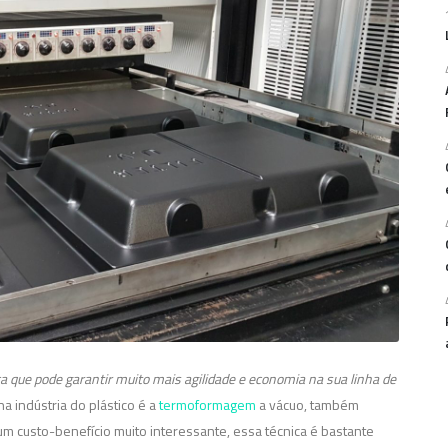
que pode garantir muito mais agilidade e economia na sua linha de
na indústria do plástico é a
termoformagem
a vácuo, também
 custo-benefício muito interessante, essa técnica é bastante