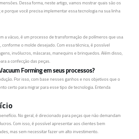
dimensões.
Dessa forma, neste artigo, vamos mostrar quais são os
 porque você precisa implementar essa tecnologia na sua linha
a vácuo, é um processo de transformação de polímeros que usa
os, conforme o molde desejado.
Com essa técnica, é possível
gens, invólucros, máscaras, manequins e brinquedos. Além disso,
para a confecção das peças.
 Vacuum Forming em seus processos?
odução. Por isso, com base nesses ganhos e nos objetivos que o
nto certo para migrar para esse tipo de tecnologia. Entenda
ício
-benefício. No geral, é direcionado para peças que não demandam
lucros. Com isso, é possível apresentar aos clientes bem
des, mas sem necessitar fazer um alto investimento.