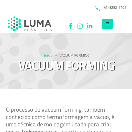
(41) 3282-7402
Início
»
VACUUM FORMING
VACUUM FORMING
O processo de vacuum forming, também
conhecido como termoformagem a vácuo, é
uma técnica de moldagem usada para criar
peças tridimensionais a partir de chapas de