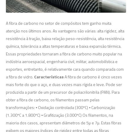
A fibra de carbono no setor de compósitos tem ganho muita
atenção nos últimos anos. As vantagens são várias: alta rigidez, alta
resistência à tração, baixa relação peso-resistência, alta resistência
química, tolerância a altas temperaturas e baixa expansão térmica.
Essas propriedades tornaram a fibra de carbono muito popular na
indústria aeroespacial, engenharia civil, militar, automobilística e
esportes, entretanto, é relativamente cara quando comparada com
a fibra de vidro.
Características
A fibra de carbono é cinco vezes
mais forte do que o aço, e duas vezes mais rígida e leve. Pode ser
produzida a partir de um precursor de poliacrilonitrila (PAN). Para
obter a fibra de carbono, os filamentos passam pelas
transformações: ⦁ Oxidação controlada (300ºC) ⦁ Carbonização
(1.300ºC a 1.800ºC) ⦁ Grafitização (3.000ºC) Os filamentos, na
maioria dos casos, apresentam diâmetros de 5µ e 7µ. Estas fibras
exibem os maiores índices de rigidez entre todas as fibras