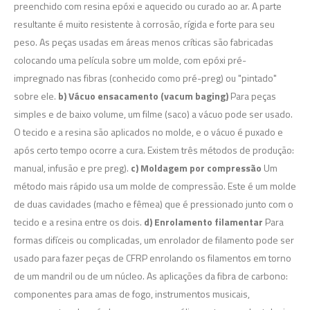
preenchido com resina epóxi e aquecido ou curado ao ar. A parte
resultante é muito resistente à corrosão, rígida e forte para seu
peso. As peças usadas em áreas menos críticas são fabricadas
colocando uma película sobre um molde, com epóxi pré-
impregnado nas fibras (conhecido como pré-preg) ou "pintado"
sobre ele.
b) Vácuo ensacamento (vacum baging)
Para peças
simples e de baixo volume, um filme (saco) a vácuo pode ser usado.
O tecido e a resina são aplicados no molde, e o vácuo é puxado e
após certo tempo ocorre a cura. Existem três métodos de produção:
manual, infusão e pre preg).
c) Moldagem por compressão
Um
método mais rápido usa um molde de compressão. Este é um molde
de duas cavidades (macho e fêmea) que é pressionado junto com o
tecido e a resina entre os dois.
d) Enrolamento filamentar
Para
formas difíceis ou complicadas, um enrolador de filamento pode ser
usado para fazer peças de CFRP enrolando os filamentos em torno
de um mandril ou de um núcleo. As aplicações da fibra de carbono:
componentes para amas de fogo, instrumentos musicais,